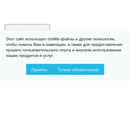
Помощь
Контакты
+7 (495) 150-05-11
Этот сайт использует cookie-файлы и другие технологии,
sales@stalkrepej.ru
чтобы помочь Вам в навигации, а также для предоставления
лучшего пользовательского опыта и анализа использования
Южная улица, 7Б, посёлок Кардо-Лента, городской
наших продуктов и услуг.
округ Мытищи, Московская область
Принять
Только обязательные
© 2026 © 2026 © СтальКрепеж - интернет-магазин