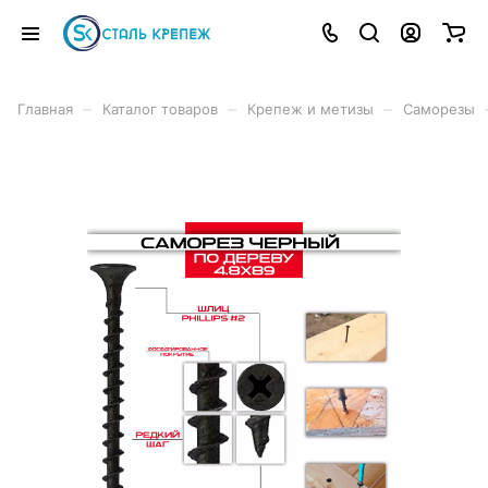
–
–
–
Главная
Каталог товаров
Крепеж и метизы
Саморезы