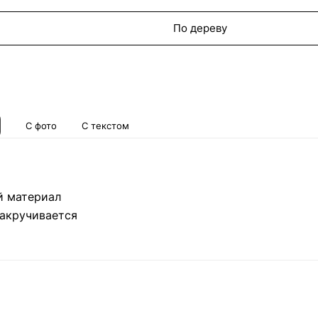
По дереву
С фото
С текстом
й материал
закручивается