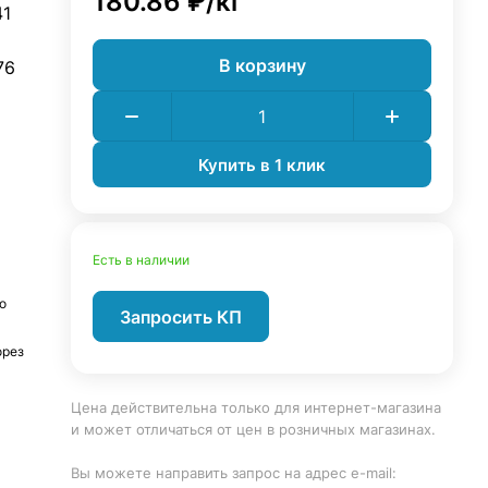
180.86 ₽/
кг
41
В корзину
76
Купить в 1 клик
Есть в наличии
а
о
Запросить КП
орез
Цена действительна только для интернет-магазина
и может отличаться от цен в розничных магазинах.
Вы можете направить запрос на адрес e-mail: