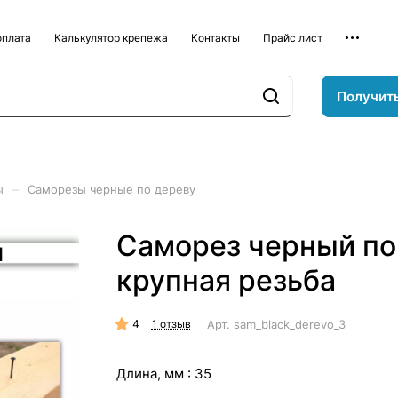
оплата
Калькулятор крепежа
Контакты
Прайс лист
Получит
–
ы
Саморезы черные по дереву
Саморез черный по
крупная резьба
4
Арт.
sam_black_derevo_3,5х41_mm
1 отзыв
Длина, мм :
35