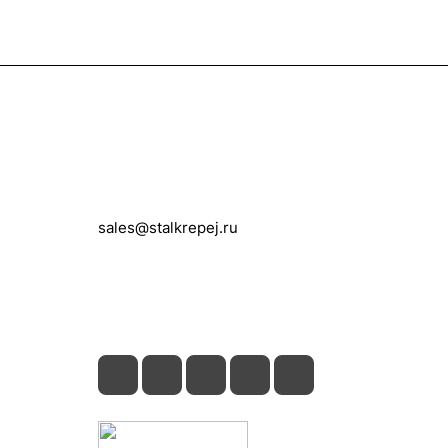
Контакты
+7 (495) 150-05-11
sales@stalkrepej.ru
Южная улица, 7Б, посёлок Кардо-
Лента, городской округ Мытищи,
Московская область