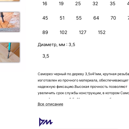
16
19
25
32
35
45
51
55
64
70
89
102
127
152
Диаметр, мм :
3,5
3,5
Саморез черный по дереву 3,5х41мм, крупная резьб
изготовлен из прочного материала, обеспечивающег
надежную фиксацию.Высокая прочность позволяют
увеличить срок службы конструкции, в котором Сам
черный по дереву 3,5х41мм, крупная резьба служит
Все описание
креплением. Вторым его преимуществом является
небольшой размер – благодаря этому он будет
практически незаметен, что позволит сделать любой
дизайн как в помещении, так и на улице.