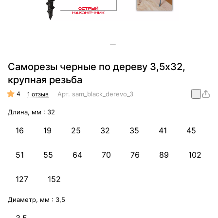
Саморезы черные по дереву 3,5х32,
крупная резьба
4
Арт.
sam_black_derevo_3,5х41_mm_black_rezba
1 отзыв
Длина, мм :
32
16
19
25
32
35
41
45
51
55
64
70
76
89
102
127
152
Диаметр, мм :
3,5