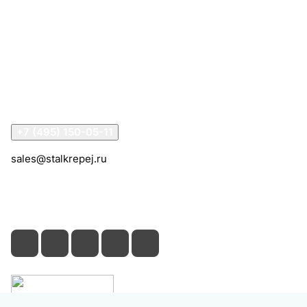
Интернет-магазин
Компания
Информация
Помощь
Контакты
+7 (495) 150-05-11
sales@stalkrepej.ru
Южная улица, 7Б, посёлок Кардо-Лента, городской
округ Мытищи, Московская область