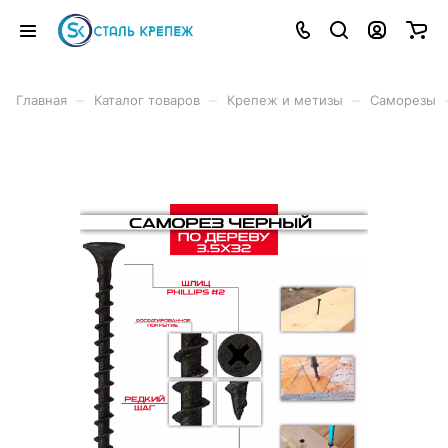
–
–
–
Главная
Каталог товаров
Крепеж и метизы
Саморезы