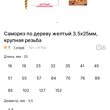
Саморез по дереву желтый 3,5х25мм,
крупная резьба
5
Арт.
сж16д
1 отзыв
Длина, мм :
25
16
19
25
32
35
41
45
51
55
57
64
70
76
89
95
102
127
152
Диаметр, мм :
3,5