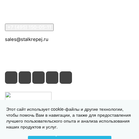
Помощь
Контакты
+7 (495) 150-05-11
sales@stalkrepej.ru
Южная улица, 7Б, посёлок Кардо-Лента, городской
округ Мытищи, Московская область
Этот сайт использует cookie-файлы и другие технологии,
чтобы помочь Вам в навигации, а также для предоставления
лучшего пользовательского опыта и анализа использования
наших продуктов и услуг.
© 2026 © 2026 © СтальКрепеж - интернет-магазин