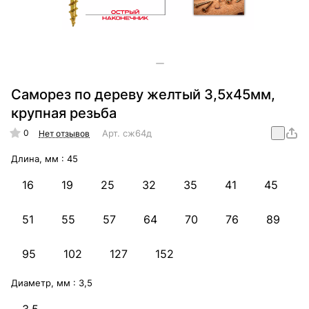
Саморез по дереву желтый 3,5х45мм,
крупная резьба
0
Арт.
сж64д
Нет отзывов
Длина, мм :
45
16
19
25
32
35
41
45
51
55
57
64
70
76
89
95
102
127
152
Диаметр, мм :
3,5