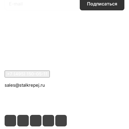
Подписаться
Интернет-магазин
Компания
Информация
Помощь
Контакты
+7 (495) 150-05-11
sales@stalkrepej.ru
Южная улица, 7Б, посёлок Кардо-Лента, городской
округ Мытищи, Московская область