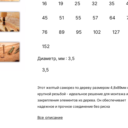
16
19
25
32
35
45
51
55
57
64
76
89
95
102
127
152
Диаметр, мм :
3,5
3,5
Этот желтый саморез по дереву размером 4,8х89мм 
крупной резьбой - идеальное решение для монтажа 
закрепления элементов из дерева. Он обеспечивает
надежное и прочное соединение без риска
выскальзывания или разрушения материала.
Все описание