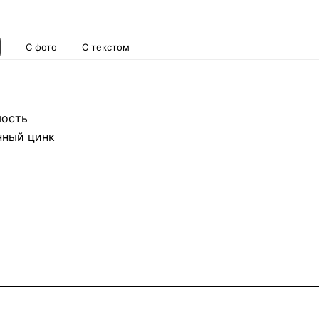
С фото
С текстом
мость
нный цинк