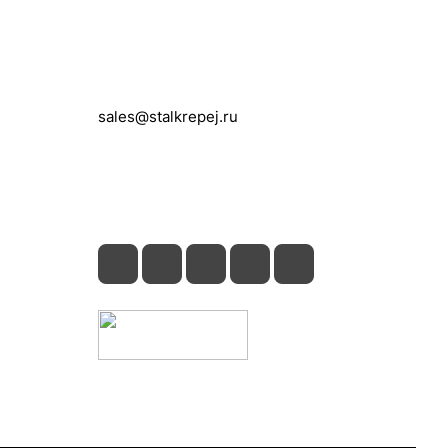
Контакты
+7 (495) 150-05-11
sales@stalkrepej.ru
Южная улица, 7Б, посёлок Кардо-
Лента, городской округ Мытищи,
Московская область