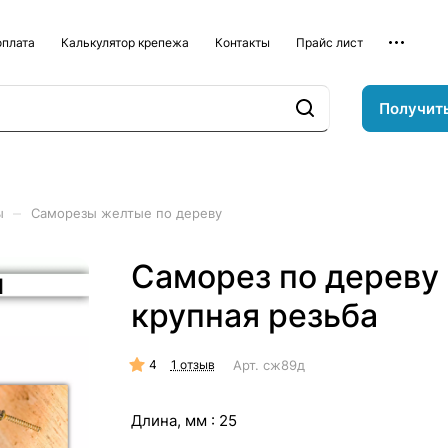
оплата
Калькулятор крепежа
Контакты
Прайс лист
Получит
–
ы
Саморезы желтые по дереву
Саморез по дереву
крупная резьба
4
Арт.
сж89д
1 отзыв
Длина, мм :
25