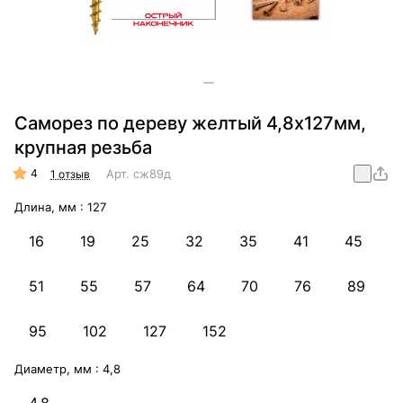
Саморез по дереву желтый 4,8х127мм,
крупная резьба
4
Арт.
сж89д
1 отзыв
Длина, мм :
127
16
19
25
32
35
41
45
51
55
57
64
70
76
89
95
102
127
152
Диаметр, мм :
4,8