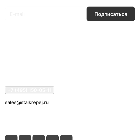
Подписаться
Интернет-магазин
Компания
Информация
Помощь
Контакты
+7 (495) 150-05-11
sales@stalkrepej.ru
Южная улица, 7Б, посёлок Кардо-Лента, городской
округ Мытищи, Московская область