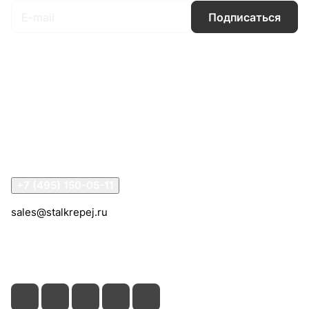
Подписаться
Интернет-магазин
Компания
Информация
Помощь
Контакты
+7 (495) 150-05-11
sales@stalkrepej.ru
Южная улица, 7Б, посёлок Кардо-Лента, городской
округ Мытищи, Московская область