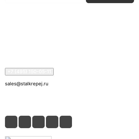
Интернет-магазин
Компания
Информация
Помощь
Контакты
+7 (495) 150-05-11
sales@stalkrepej.ru
Южная улица, 7Б, посёлок Кардо-Лента, городской
округ Мытищи, Московская область