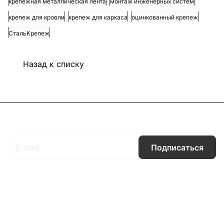
крепежная металлическая лента
монтаж инженерных систем
крепеж для кровли
крепеж для каркаса
оцинкованный крепеж
СтальКрепеж
Назад к списку
Подписаться
на новости и акции
Подписаться
Интернет-магазин
Компания
Информация