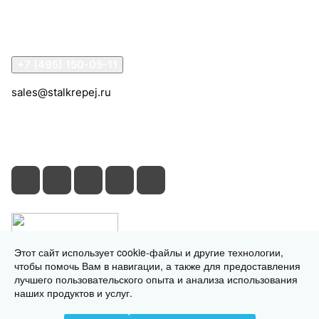
Помощь
Контакты
+7 (495) 150-05-11
sales@stalkrepej.ru
Южная улица, 7Б, посёлок Кардо-Лента, городской
округ Мытищи, Московская область
Этот сайт использует cookie-файлы и другие технологии,
чтобы помочь Вам в навигации, а также для предоставления
лучшего пользовательского опыта и анализа использования
наших продуктов и услуг.
© 2026 © 2026 © СтальКрепеж - интернет-магазин