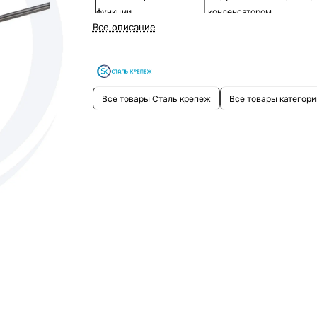
функции
конденсатором
Все описание
Крутящий момент/Усилие
4 Нм
Подключение
Кабель
Вспомогательный
без
переключатель
Все товары Сталь крепеж
Все товары категори
Площадь заслонки ≈
0.8 м2
Тип захвата штока
Универсальный захват
Время поворота
75 с
Питание
24 В~/=
Управление
Откр/Закр