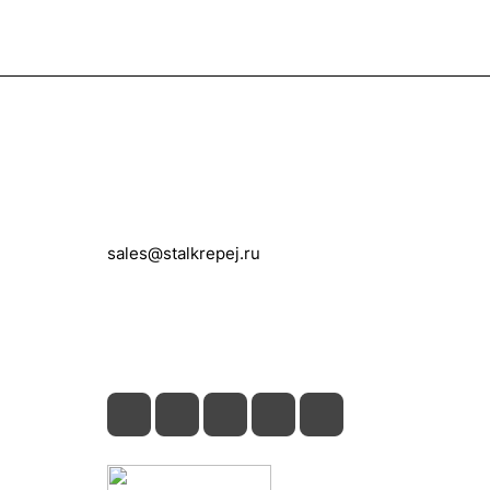
Контакты
+7 (495) 150-05-11
sales@stalkrepej.ru
Южная улица, 7Б, посёлок Кардо-
Лента, городской округ Мытищи,
Московская область