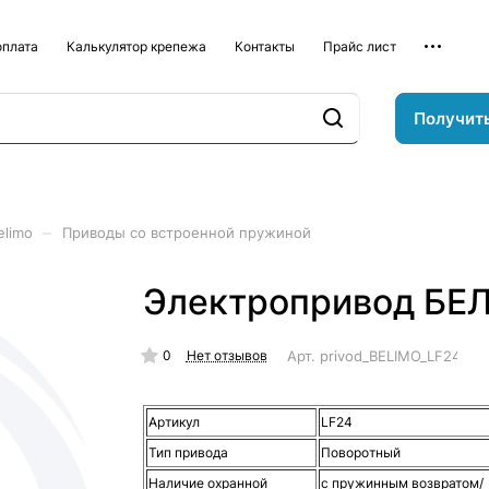
оплата
Калькулятор крепежа
Контакты
Прайс лист
Получит
–
elimo
Приводы со встроенной пружиной
Электропривод БЕ
0
Арт.
privod_BELIMO_LF24
Нет отзывов
Артикул
LF24
Тип привода
Поворотный
Наличие охранной
с пружинным возвратом/