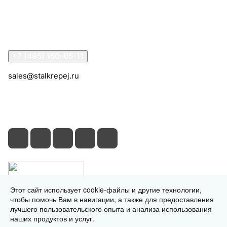
Информация
Помощь
Контакты
+7 (495) 150-05-11
sales@stalkrepej.ru
Южная улица, 7Б, посёлок Кардо-Лента, городской
округ Мытищи, Московская область
Этот сайт использует cookie-файлы и другие технологии,
чтобы помочь Вам в навигации, а также для предоставления
лучшего пользовательского опыта и анализа использования
наших продуктов и услуг.
© 2026 © 2026 © СтальКрепеж - интернет-магазин