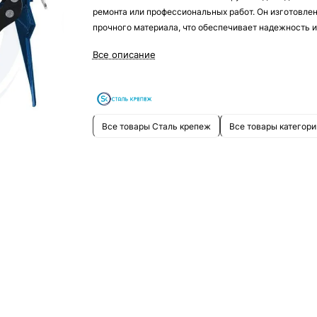
ремонта или профессиональных работ. Он изготовлен
прочного материала, что обеспечивает надежность и
долговечность.
Все описание
Пистолет для герметика ЗУБР "ПРОФЕССИОНАЛ" 310
подходит для всех пользователей в строительных,
ремонтных работах и других задачах, где требуется
точность и высокая работоспособность.
Все товары Сталь крепеж
Все товары категори