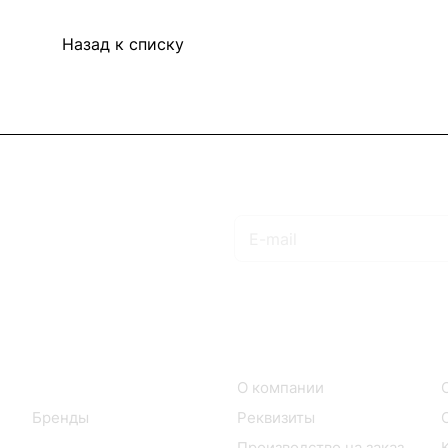
Назад к списку
Подписаться
на новости и акции
Интернет-магазин
Компания
Каталог
О компании
Бренды
Реквизиты
Производство на заказ