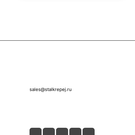
Контакты
+7 (495) 150-05-11
sales@stalkrepej.ru
Южная улица, 7Б, посёлок Кардо-
Лента, городской округ Мытищи,
Московская область