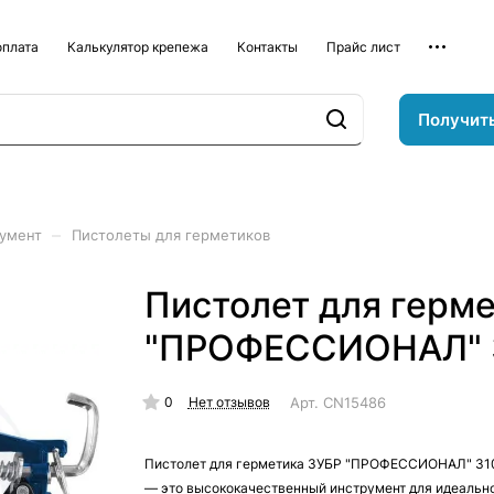
оплата
Калькулятор крепежа
Контакты
Прайс лист
Получит
–
румент
Пистолеты для герметиков
Пистолет для герм
"ПРОФЕССИОНАЛ" 3
0
Арт.
CN15486
Нет отзывов
Пистолет для герметика ЗУБР "ПРОФЕССИОНАЛ" 310
— это высококачественный инструмент для идеальн