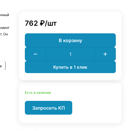
ненный
762 ₽/
шт
умент
т. Он
В корзину
т
ненный
и
Купить в 1 клик
Есть в наличии
Запросить КП