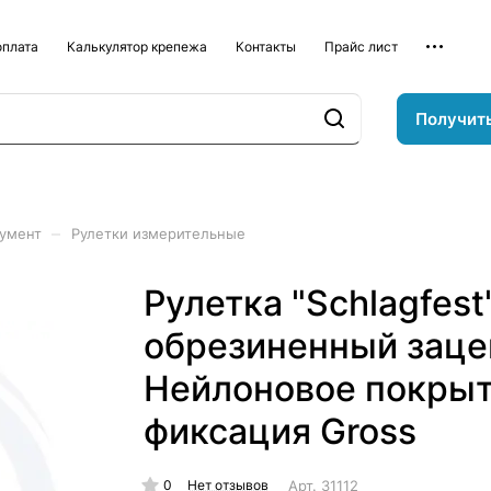
оплата
Калькулятор крепежа
Контакты
Прайс лист
Получит
–
румент
Рулетки измерительные
Рулетка "Schlagfest
обрезиненный заце
Нейлоновое покрыт
фиксация Gross
0
Арт.
31112
Нет отзывов