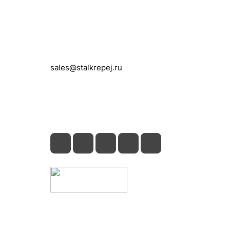
Контакты
+7 (495) 150-05-11
sales@stalkrepej.ru
Южная улица, 7Б, посёлок Кардо-
Лента, городской округ Мытищи,
Московская область