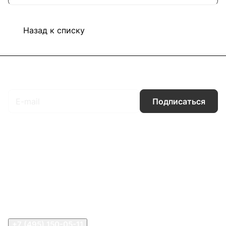
Назад к списку
Подписаться
на новости и акции
Подписаться
Интернет-магазин
Компания
Информация
Помощь
Контакты
+7 (495) 150-05-11