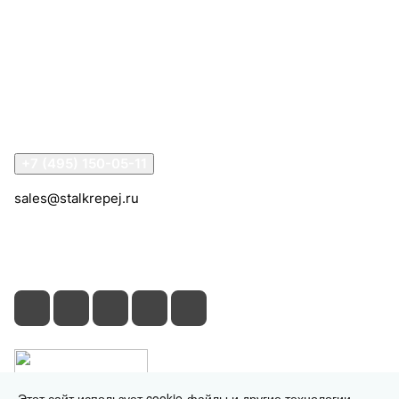
Интернет-магазин
Компания
Информация
Помощь
Контакты
+7 (495) 150-05-11
sales@stalkrepej.ru
Южная улица, 7Б, посёлок Кардо-Лента, городской
округ Мытищи, Московская область
Этот сайт использует cookie-файлы и другие технологии,