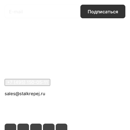
Подписаться
Интернет-магазин
Компания
Информация
Помощь
Контакты
+7 (495) 150-05-11
sales@stalkrepej.ru
Южная улица, 7Б, посёлок Кардо-Лента, городской
округ Мытищи, Московская область