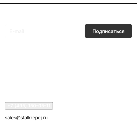
Подписаться
на новости и акции
Подписаться
Интернет-магазин
Компания
Информация
Помощь
Контакты
+7 (495) 150-05-11
sales@stalkrepej.ru
Южная улица, 7Б, посёлок Кардо-Лента, городской