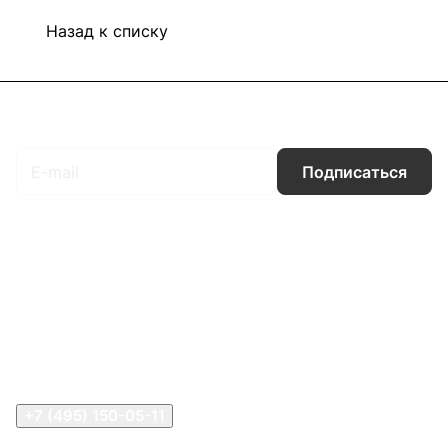
Назад к списку
Подписаться
на новости и акции
Подписаться
Интернет-магазин
Компания
Информация
Помощь
Контакты
+7 (495) 150-05-11