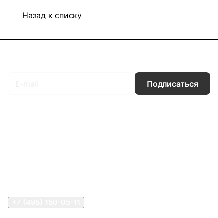
Назад к списку
Подписаться
на новости и акции
Подписаться
Интернет-магазин
Компания
Информация
Помощь
Контакты
+7 (495) 150-05-11