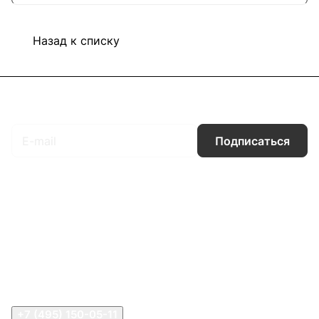
Назад к списку
Подписаться
на новости и акции
Подписаться
Интернет-магазин
Компания
Информация
Помощь
Контакты
+7 (495) 150-05-11