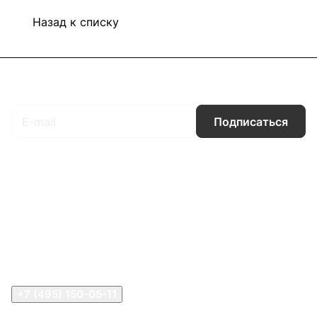
Назад к списку
Подписаться
на новости и акции
Подписаться
Интернет-магазин
Компания
Информация
Помощь
Контакты
+7 (495) 150-05-11