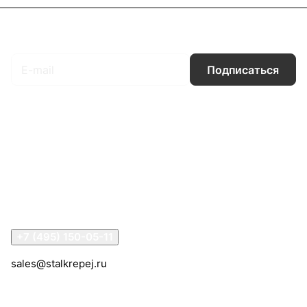
Подписаться
на новости и акции
Подписаться
Интернет-магазин
Компания
Информация
Помощь
Контакты
+7 (495) 150-05-11
sales@stalkrepej.ru
Южная улица, 7Б, посёлок Кардо-Лента, городской