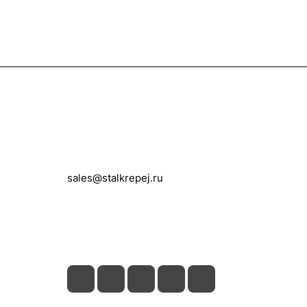
Контакты
+7 (495) 150-05-11
sales@stalkrepej.ru
Южная улица, 7Б, посёлок Кардо-
Лента, городской округ Мытищи,
Московская область