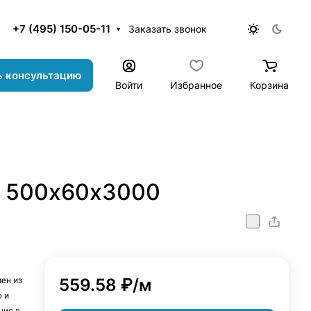
+7 (495) 150-05-11
Заказать звонок
ь консультацию
Войти
Избранное
Корзина
й 500х60х3000
x3000
ен из
559.58 ₽/
м
 и
ния в