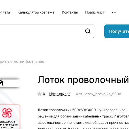
оплата
Калькулятор крепежа
Контакты
Прайс лист
Получит
очные лотки (сетчатые)
Лоток проволочны
0
Арт.
lotok_provolka_500x60
Нет отзывов
Лоток проволочный 500х60х3000 - универсальное
решение для организации кабельных трасс. Изготовл
высококачественного металла, обладает прочностью
долговечностью. Идеально подходит для использова