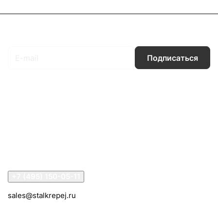
Подписаться
на новости и акции
Подписаться
Интернет-магазин
Компания
Информация
Помощь
Контакты
+7 (495) 150-05-11
sales@stalkrepej.ru
Южная улица, 7Б, посёлок Кардо-Лента, городской