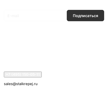
Подписаться
на новости и акции
Подписаться
Интернет-магазин
Компания
Информация
Помощь
Контакты
+7 (495) 150-05-11
sales@stalkrepej.ru
Южная улица, 7Б, посёлок Кардо-Лента, городской
округ Мытищи, Московская область