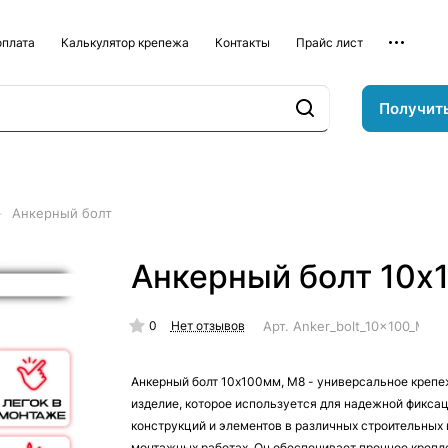
оплата
Калькулятор крепежа
Контакты
Прайс лист
Получит
–
Анкерный болт
Анкерный болт 10х
0
Арт.
Anker_bolt_10x100_M8
Нет отзывов
Анкерный болт 10х100мм, М8 - универсальное креп
изделие, которое используется для надежной фикса
конструкций и элементов в различных строительных 
монтажных работах. Он обеспечивает прочное крепл