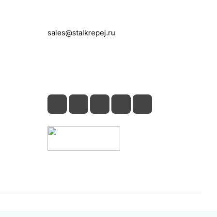
+7 (495) 150-05-11
sales@stalkrepej.ru
Южная улица, 7Б, посёлок Кардо-
Лента, городской округ Мытищи,
Московская область