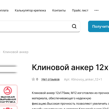
оплата
Калькулятор крепежа
Контакты
Прайс лист
Получит
–
Клиновой анкер
Клиновой анкер 12
0
Арт.
Klinovoy_anker_12x175_
Нет отзывов
Клиновой анкер 12х175мм, М12 изготовлен из прочно
материала, обеспечивающего надежную
фиксацию.Высокая прочность позволяют увеличить 
службы конструкции, в котором Клиновой анкер 12х