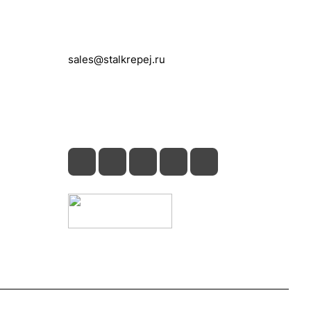
Контакты
+7 (495) 150-05-11
sales@stalkrepej.ru
Южная улица, 7Б, посёлок Кардо-
Лента, городской округ Мытищи,
Московская область