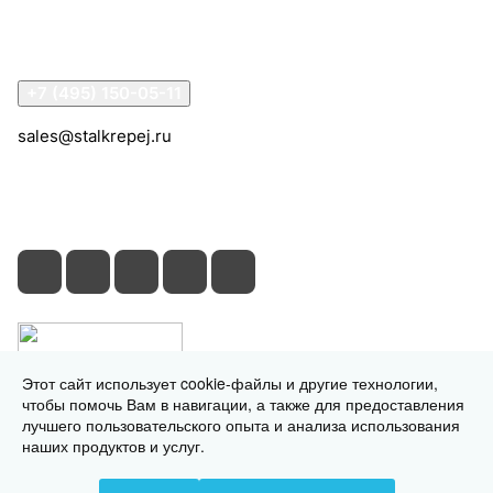
Помощь
Контакты
+7 (495) 150-05-11
sales@stalkrepej.ru
Южная улица, 7Б, посёлок Кардо-Лента, городской
округ Мытищи, Московская область
Этот сайт использует cookie-файлы и другие технологии,
чтобы помочь Вам в навигации, а также для предоставления
лучшего пользовательского опыта и анализа использования
наших продуктов и услуг.
© 2026 © 2026 © СтальКрепеж - интернет-магазин