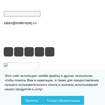
Контакты
+7 (495) 150-05-11
sales@stalkrepej.ru
Южная улица, 7Б, посёлок Кардо-Лента, городской
округ Мытищи, Московская область
Этот сайт использует cookie-файлы и другие технологии,
чтобы помочь Вам в навигации, а также для предоставления
лучшего пользовательского опыта и анализа использования
наших продуктов и услуг.
© 2026 © 2026 © СтальКрепеж - интернет-магазин
Принять
Только обязательные
Конфиденциальность
Оферта