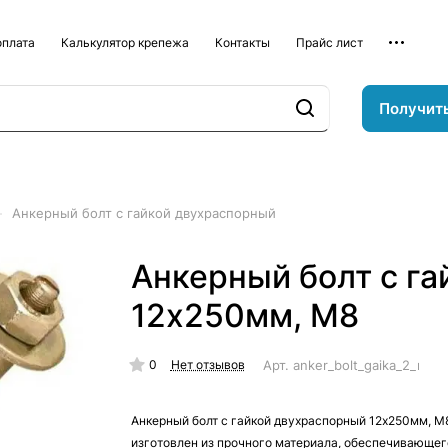
оплата
Калькулятор крепежа
Контакты
Прайс лист
Получит
–
Анкерный болт с гайкой двухраспорный
Анкерный болт с г
12х250мм, М8
0
Арт.
anker_bolt_gaika_2_rap
Нет отзывов
Анкерный болт с гайкой двухраспорный 12х250мм, М
изготовлен из прочного материала, обеспечивающег