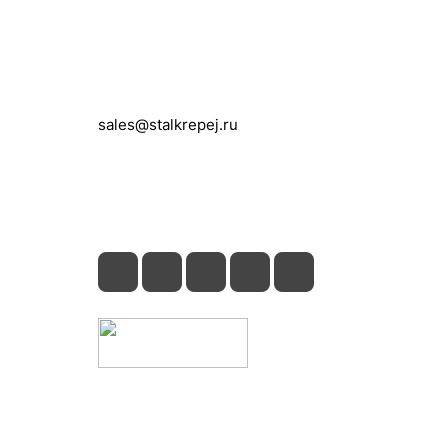
Контакты
+7 (495) 150-05-11
sales@stalkrepej.ru
Южная улица, 7Б, посёлок Кардо-
Лента, городской округ Мытищи,
Московская область