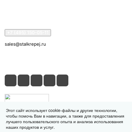
Информация
Помощь
Контакты
+7 (495) 150-05-11
sales@stalkrepej.ru
Южная улица, 7Б, посёлок Кардо-Лента, городской
округ Мытищи, Московская область
Этот сайт использует cookie-файлы и другие технологии,
чтобы помочь Вам в навигации, а также для предоставления
лучшего пользовательского опыта и анализа использования
наших продуктов и услуг.
© 2026 © 2026 © СтальКрепеж - интернет-магазин