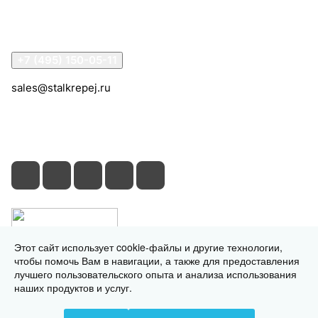
Помощь
Контакты
+7 (495) 150-05-11
sales@stalkrepej.ru
Южная улица, 7Б, посёлок Кардо-Лента, городской
округ Мытищи, Московская область
Этот сайт использует cookie-файлы и другие технологии,
чтобы помочь Вам в навигации, а также для предоставления
лучшего пользовательского опыта и анализа использования
наших продуктов и услуг.
© 2026 © 2026 © СтальКрепеж - интернет-магазин