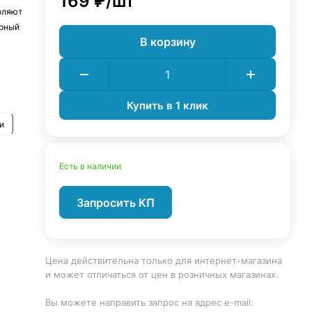
169 ₽/
шт
оляют
ерный
В корзину
дет
Купить в 1 клик
и
Есть в наличии
Запросить КП
Цена действительна только для интернет-магазина
и может отличаться от цен в розничных магазинах.
Вы можете направить запрос на адрес e-mail: