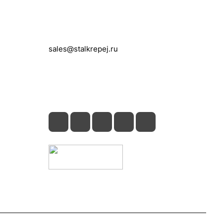
Контакты
+7 (495) 150-05-11
sales@stalkrepej.ru
Южная улица, 7Б, посёлок Кардо-
Лента, городской округ Мытищи,
Московская область