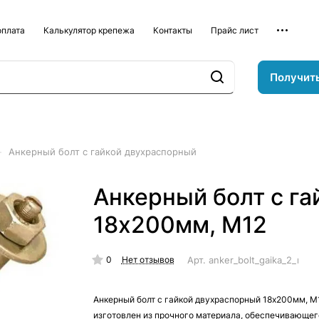
оплата
Калькулятор крепежа
Контакты
Прайс лист
Получит
–
Анкерный болт с гайкой двухраспорный
Анкерный болт с г
18х200мм, М12
0
Арт.
anker_bolt_gaika_2_rap
Нет отзывов
Анкерный болт с гайкой двухраспорный 18х200мм, М
изготовлен из прочного материала, обеспечивающег