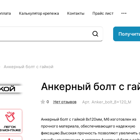
оплата
Калькулятор крепежа
Контакты
Прайс лист
Получит
–
Анкерный болт с гайкой
Анкерный болт с га
0
Арт.
Anker_bolt_8x120_M6
Нет отзывов
Анкерный болт с гайкой 8х120мм, М6 изготовлен из
прочного материала, обеспечивающего надежную
фиксацию.Высокая прочность позволяют увеличить 
службы конструкции, в котором Анкерный болт с гай