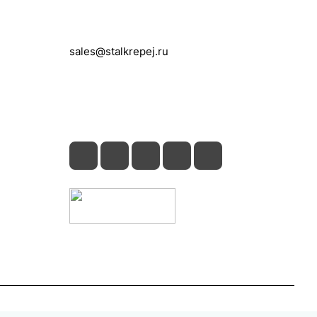
+7 (495) 150-05-11
sales@stalkrepej.ru
Южная улица, 7Б, посёлок Кардо-
Лента, городской округ Мытищи,
Московская область