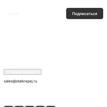
Подписаться
на новости и акции
Подписаться
Интернет-магазин
Компания
Информация
Помощь
Контакты
+7 (495) 150-05-11
sales@stalkrepej.ru
Южная улица, 7Б, посёлок Кардо-Лента, городской
округ Мытищи, Московская область