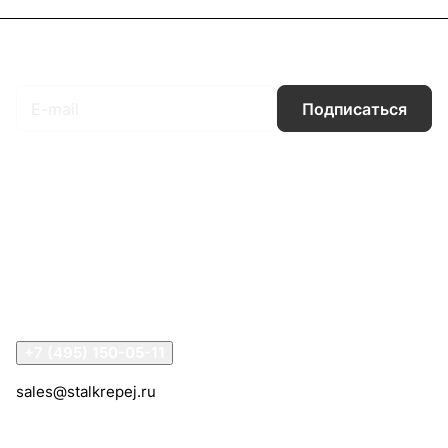
Подписаться
на новости и акции
Подписаться
Интернет-магазин
Компания
Информация
Помощь
Контакты
+7 (495) 150-05-11
sales@stalkrepej.ru
Южная улица, 7Б, посёлок Кардо-Лента, городской