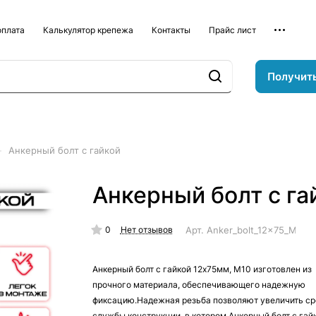
оплата
Калькулятор крепежа
Контакты
Прайс лист
Получит
–
Анкерный болт с гайкой
Анкерный болт с га
0
Арт.
Anker_bolt_12x75_M10
Нет отзывов
Анкерный болт с гайкой 12х75мм, М10 изготовлен из
прочного материала, обеспечивающего надежную
фиксацию.Надежная резьба позволяют увеличить ср
службы конструкции, в котором Анкерный болт с гай