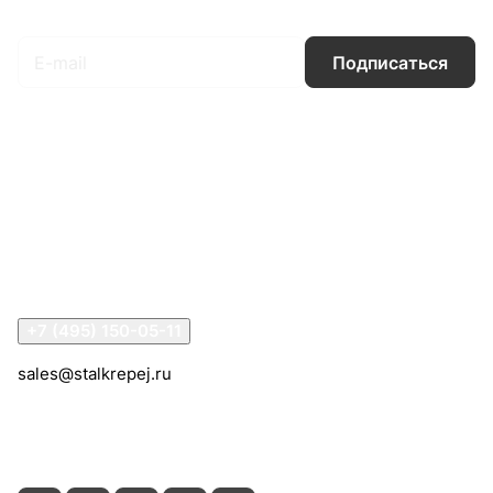
Подписаться
на новости и акции
Подписаться
Интернет-магазин
Компания
Информация
Помощь
Контакты
+7 (495) 150-05-11
sales@stalkrepej.ru
Южная улица, 7Б, посёлок Кардо-Лента, городской
округ Мытищи, Московская область