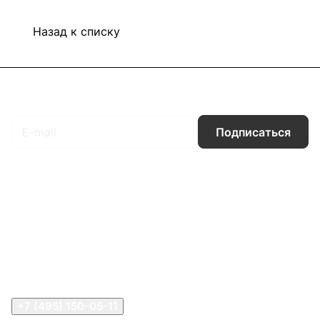
Назад к списку
Подписаться
на новости и акции
Подписаться
Интернет-магазин
Компания
Информация
Помощь
Контакты
+7 (495) 150-05-11