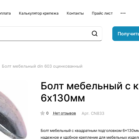
оплата
Калькулятор крепежа
Контакты
Прайс лист
Получит
Болт мебельный din 603 оцинкованный
Болт мебельный с 
6х130мм
0
Арт.
CN833
Нет отзывов
Болт мебельный с квадратным подголовком 6x130мм
надежное и удобное крепление для мебельных издел