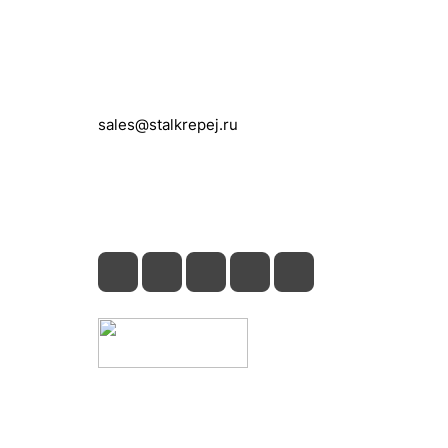
Контакты
+7 (495) 150-05-11
sales@stalkrepej.ru
Южная улица, 7Б, посёлок Кардо-
Лента, городской округ Мытищи,
Московская область