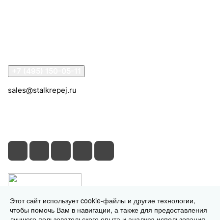
Информация
Помощь
Контакты
+7 (495) 150-05-11
sales@stalkrepej.ru
Южная улица, 7Б, посёлок Кардо-Лента, городской
округ Мытищи, Московская область
Этот сайт использует cookie-файлы и другие технологии,
чтобы помочь Вам в навигации, а также для предоставления
лучшего пользовательского опыта и анализа использования