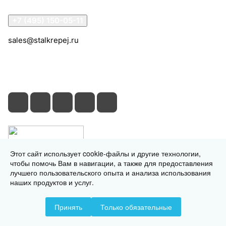
Контакты
+7 (495) 150-05-11
sales@stalkrepej.ru
Южная улица, 7Б, посёлок Кардо-Лента, городской
округ Мытищи, Московская область
Этот сайт использует cookie-файлы и другие технологии,
чтобы помочь Вам в навигации, а также для предоставления
лучшего пользовательского опыта и анализа использования
наших продуктов и услуг.
© 2026 © 2026 © СтальКрепеж - интернет-магазин
Принять
Только обязательные
Конфиденциальность
Оферта