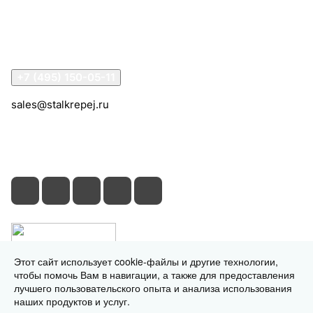
Информация
Помощь
Контакты
+7 (495) 150-05-11
sales@stalkrepej.ru
Южная улица, 7Б, посёлок Кардо-Лента, городской
округ Мытищи, Московская область
Этот сайт использует cookie-файлы и другие технологии,
чтобы помочь Вам в навигации, а также для предоставления
лучшего пользовательского опыта и анализа использования
наших продуктов и услуг.
© 2026 © 2026 © СтальКрепеж - интернет-магазин