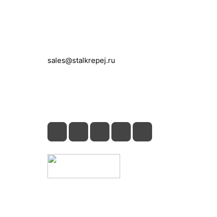
Контакты
+7 (495) 150-05-11
sales@stalkrepej.ru
Южная улица, 7Б, посёлок Кардо-
Лента, городской округ Мытищи,
Московская область