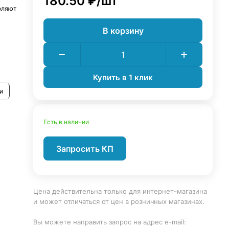
180.50 ₽/
шт
оляют
В корзину
ит
дет
Купить в 1 клик
и
Есть в наличии
Запросить КП
Цена действительна только для интернет-магазина
и может отличаться от цен в розничных магазинах.
Вы можете направить запрос на адрес e-mail: