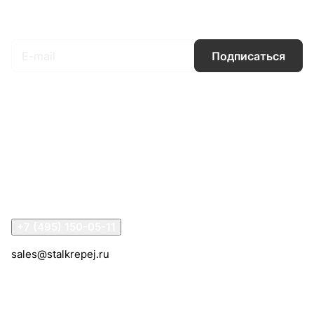
Подписаться
на новости и акции
Подписаться
Интернет-магазин
Компания
Информация
Помощь
Контакты
+7 (495) 150-05-11
sales@stalkrepej.ru
Южная улица, 7Б, посёлок Кардо-Лента, городской
округ Мытищи, Московская область