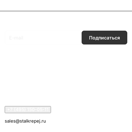
Подписаться
на новости и акции
Подписаться
Интернет-магазин
Компания
Информация
Помощь
Контакты
+7 (495) 150-05-11
sales@stalkrepej.ru