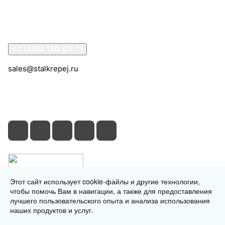
Помощь
Контакты
+7 (495) 150-05-11
sales@stalkrepej.ru
Южная улица, 7Б, посёлок Кардо-Лента, городской
округ Мытищи, Московская область
Этот сайт использует cookie-файлы и другие технологии,
чтобы помочь Вам в навигации, а также для предоставления
лучшего пользовательского опыта и анализа использования
наших продуктов и услуг.
© 2026 © 2026 © СтальКрепеж - интернет-магазин