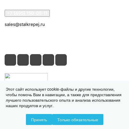
Контакты
+7 (495) 150-05-11
sales@stalkrepej.ru
Южная улица, 7Б, посёлок Кардо-Лента, городской
округ Мытищи, Московская область
Этот сайт использует cookie-файлы и другие технологии,
чтобы помочь Вам в навигации, а также для предоставления
лучшего пользовательского опыта и анализа использования
наших продуктов и услуг.
© 2026 © 2026 © СтальКрепеж - интернет-магазин
Принять
Только обязательные
Конфиденциальность
Оферта