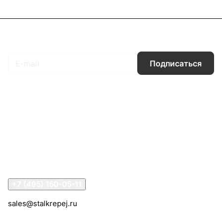
Подписаться
на новости и акции
Подписаться
Интернет-магазин
Компания
Информация
Помощь
Контакты
+7 (495) 150-05-11
sales@stalkrepej.ru